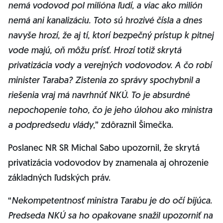
nemá vodovod pol milióna ľudí, a viac ako milión
nemá ani kanalizáciu. Toto sú hrozivé čísla a dnes
navyše hrozí, že aj tí, ktorí bezpečný prístup k pitnej
vode majú, oň môžu prísť. Hrozí totiž skrytá
privatizácia vody a verejných vodovodov. A čo robí
minister Taraba? Zistenia zo správy spochybnil a
riešenia vraj má navrhnúť NKÚ. To je absurdné
nepochopenie toho, čo je jeho úlohou ako ministra
a podpredsedu vlády
,” zdôraznil Šimečka.
Poslanec NR SR Michal Sabo upozornil, že skrytá
privatizácia vodovodov by znamenala aj ohrozenie
základných ľudských práv.
“
Nekompetentnosť ministra Tarabu je do očí bijúca.
Predseda NKÚ sa ho opakovane snažil upozorniť na