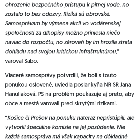
ohrozenie bezpečného prístupu k pitnej vode, no
zostalo to bez odozvy. Riziká sú obrovské.
Samosprávam by výmena akcií vo vodárenskej
spoločnosti za dlhopisy možno priniesla niečo
naviac do rozpočtu, no zároveň by im hrozila strata
dohľadu nad svojou kritickou infraštruktúrou
,”
varoval Sabo.
Viaceré samosprávy potvrdili, že boli s touto
ponukou oslovené, uviedla poslankyňa NR SR Jana
Hanuliaková. PS na problém poukazuje aj preto, aby
obce a mestá varovali pred skrytými rizikami.
“
Košice či Prešov na ponuku nateraz nepristúpili, ale
vytvorili špeciálne komisie na jej posúdenie. Nie
každá samospráva má však kapacity na dôkladné